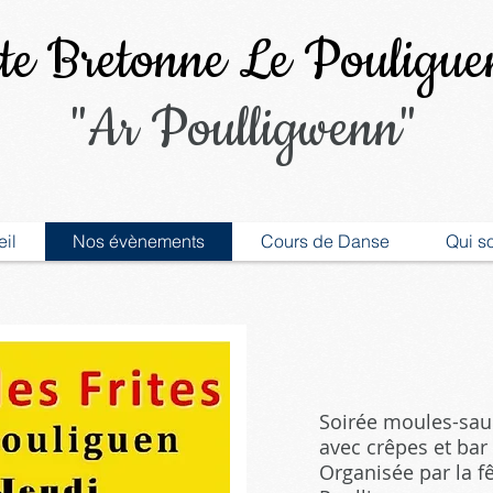
e Bretonne Le Pouligue
"Ar Poulligwenn"
il
Nos évènements
Cours de Danse
Qui s
Soirée moules-sauc
avec crêpes et bar 
Organisée par la f