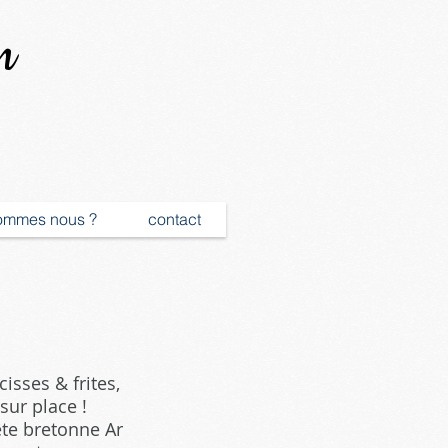
n
ommes nous ?
contact
isses & frites,
sur place !
ête bretonne Ar