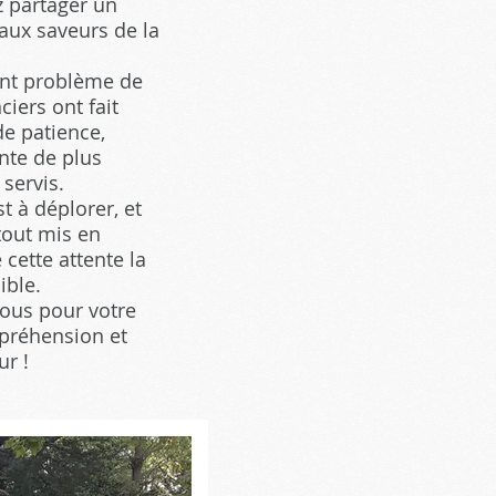
z partager un
aux saveurs de la
nt problème de
ciers ont fait
e patience,
nte de plus
 servis.
t à déplorer, et
tout mis en
cette attente la
ible.
tous pour votre
mpréhension et
r !