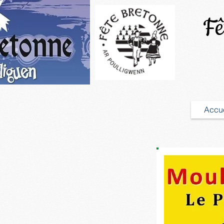
Fêt
Accue