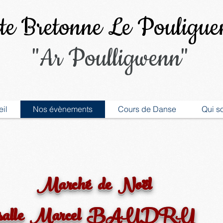
e Bretonne Le Pouligue
"Ar Poulligwenn"
il
Nos évènements
Cours de Danse
Qui s
Marché de Noël
salle Marcel BAUDRY