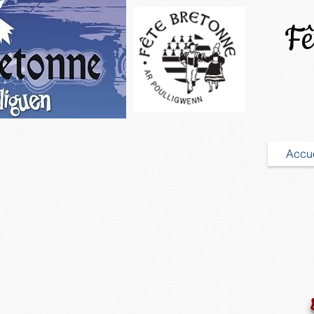
Fêt
Accue